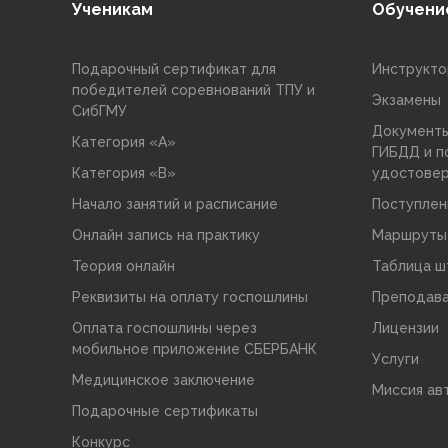
Ученикам
Обучени
Подарочный сертификат для
Инструкт
победителей соревнований ТПУ и
Экзамены
СибГМУ
Документы
Категория «A»
ГИБДД и п
Категория «B»
удостове
Начало занятий и расписание
Поступлен
Онлайн запись на практику
Маршруты
Теория онлайн
Таблица ш
Реквизиты на оплату госпошлины
Преподав
Оплата госпошлины через
Лицензии
мобильное приложение СБЕРБАНК
Услуги
Медицинское заключение
Миссия ав
Подарочные сертификаты
Конкурс