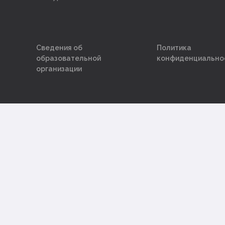
Сведения об
Политика
образовательной
конфиденциально
организации
Версия для слабовидящих
2022 — АНО ДПО «Политехник».