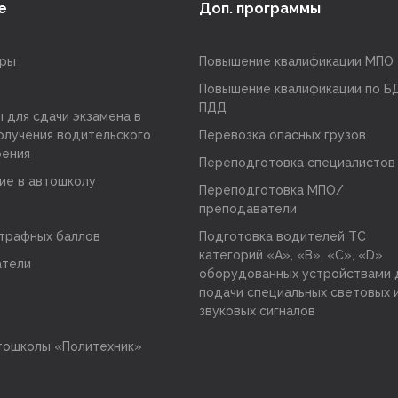
е
Доп. программы
оры
Повышение квалификации МПО
Повышение квалификации по БД
ПДД
 для сдачи экзамена в
олучения водительского
Перевозка опасных грузов
рения
Переподготовка специалистов
ие в автошколу
Переподготовка МПО/
преподаватели
трафных баллов
Подготовка водителей ТС
категорий «А», «В», «С», «D»
атели
оборудованных устройствами 
подачи специальных световых 
звуковых сигналов
тошколы «Политехник»