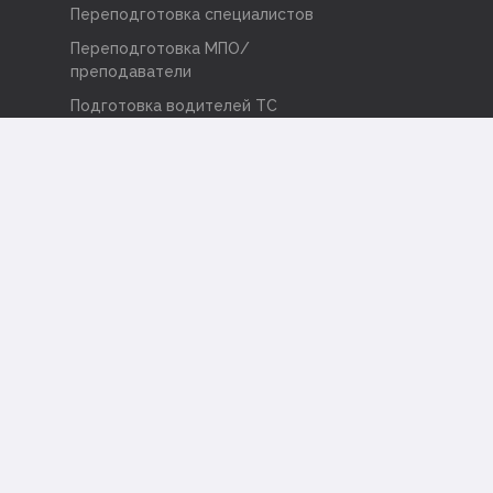
Переподготовка специалистов
Переподготовка МПО/
преподаватели
Подготовка водителей ТС
категорий «А», «В», «С», «D»
оборудованных устройствами для
подачи специальных световых и
звуковых сигналов
+7 (3822) 210-250
Сведения об образовательной
организации