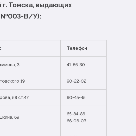
г. Томска, выдающих
 №003-В/У):
с
Телефон
ахимова, 3
41-66-30
отовского 19
90-22-02
рова, 58 ст.47
90-45-45
65-84-86
шкина, 69
66-06-03