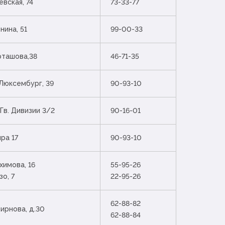
евская, 74
73-33-77
нина, 51
99-00-33
рташова,38
46-71-35
. Люксембург, 39
90-93-10
 Гв. Дивизии 3/2
90-16-01
ира 17
90-93-10
химова, 16
55-95-26
зо, 7
22-95-26
62-88-82
мирнова, д.30
62-88-84